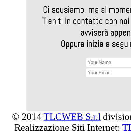
Ci scusiamo, ma al moment
Tieniti in contatto con noi
avviserà appena
Oppure inizia a segui
© 2014
TLCWEB S.r.l
divisi
Realizzazione Siti Internet:
T